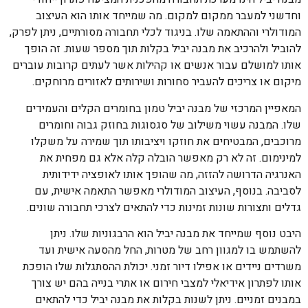
וחדשני למעבר ממקום למקום. מה שמייחד אותו הוא העיצוב
המודולרי וההתאמה שלו. בניגוד לכלי תחבורה מסורתיים, ניתן לפרק,
להוביל ולהרכיב את מבנה יביל בקלות תוך מספר שעות. זה הופך
אותו למושלם עבור אנשים או קהילות אשר לעתים קרובות עוברים
מיקום או צריכים להעביר סחורות ושירותים לאזורים מרוחקים.
המאפיין המרכזי של מבנה יביל טמון בחומרים הקלים והעמידים
שלו. המבנה עשוי משילוב של סגסוגות בחוזק גבוה וחומרים
מרוכבים, המבטיחים את חוזקו ויציבותו תוך שמירה על משקלו
למינימום. זה לא רק מאפשר הובלה קלה אלא גם מפחית את
האנרגיה הדרושה להזזה, מה שהופך אותו לאופציה ידידותית
לסביבה. בנוסף, העיצוב המודולרי מאפשר התאמה אישית, עם
גדלים ותצורות שונות זמינות כדי להתאים לצרכי תחבורה שונים.
היבט נוסף שמייחד את מבנה יביל הוא הרבגוניות שלו. ניתן
להשתמש בו למגוון רחב של מטרות, החל מהסעה אישית ועד
משרדים ניידים או אפילו דיור זמני. יכולת ההסתגלות שלו הופכת
אותו לפתרון אידיאלי למצבי חירום או אתרי בנייה בהם יש צורך
במבנים זמניים. ניתן לשנות בקלות את מבנה יביל כדי להתאים