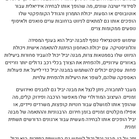
לסידורי ישיבה שונים, מה שהופך אותו לבחירה אידיאלית עבור
אוטובוסים או הסעות. יכולת התמרון והגודל הקומפקטי שלו
הופכים אותו גם למתאים לניווט ברחובות ערים סואנים ולאיסוף
נוסעים ממקומות צרים.
שימוש פוטנציאלי נוסף למבנה יביל הוא בענף המסירה
והלוגיסטיקה. עם יכולת האחסון הניתנת להתאמה אישית ויכולת
הניווט שלו בסמטאות צרות, מבנה יביל יכול להעביר סחורות ביעילות
באזורים עירוניים, ולהפחית את הצורך בכלי רכב גדולים יותר וזריזים
פחות. עסקים יכולים להשתמש במבנה יביל כדי לייעל את פעולות
האספקה שלהם, לשפר את היעילות ולהפחית עלויות.
מעבר לתחבורה, ניתן לנצל את מבנה יביל גם למבנים ואירועים
זמניים. העיצוב המודולרי שלו מאפשר הרכבה ופירוק קלים, מה
שהופך אותו למושלם עבור חנויות קופצות, משרדים ניידים, או
אפילו מקלטים זמניים בזמן חירום. הרבגוניות וההתאמה של מבנה
יביל הופכים אותו לבחירה מעשית עבור ארגונים הדורשים תשתית
זמנית.
יתר על כן, מבנה יביל יכול לשמש גם בתעשיית התיירות. הוא יכול