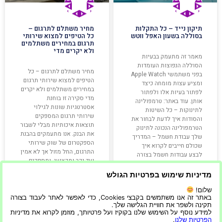
תיקון נייד – כל התקלות
מחיר משתלם לתרגום –
בסוללה בשעון האפל ווטש
כל הטיפים למצוא שירותי
תרגום במחירים משתלמים
ולא יקרים מדי
מאמר זה מתעמק בבעיות
הסוללה הנפוצות העומדות
מחיר משתלם לתרגום – כל
בפני משתמשי Apple Watch
הטיפים למצוא שירותי תרגום
ומציע עצות מומחה כיצד
במחירים משתלמים ולא יקרים
לפתור בעיות אלו ולפתור
מדי סקירה זו בוחנת
אותן. עוד באתר: טרמפולינה
אסטרטגיות שונות לגילוי
לתינוקות – כל השיטות
שירותי תרגום המספקים
והסודות איך לדעת לבחור את
תוצאות איכותיות מבלי לשבור
הטרמפולינה הנכונה לתינוק
את הבנק. אנו מתעמקים בהבנת
שלך עבודת חשמל – המדריך
הספקטרום של שוק שירותי
שכולם חייבים לקרוא איך
התרגום, החל מזול אך לא אמין
לבצע עבודות חשמל בצורה
ועד יקר ומקצועי, ומספקים
בטוחה לפני
טיפים כיצד למצוא את
מדיניות שימוש בפרטיות הגולש
שלום!
קרא עוד »
קרא עוד »
באתר זה אנו משתמשים בקבצי Cookies, כדי לאפשר לאתר לעבוד בצורה
תקינה ולשפר את חוויית הגלישה שלך.
למידע נוסף על השימוש שלנו בקוקיז ועל פרטיותך, מוזמן לקרוא את מדיניות
הפרטיות שלנו
.
12/02/2024
20/06/2023