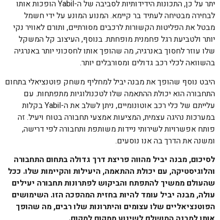
יתר על כן, התכונות הידידותיות לסביבה של ה-Yabil הופכות אותו
לבחירה מבטיחה לעתיד בר קיימא. המנוע המונע על ידי חשמל
מבטל את הפליטות הקשורות לרכבים מסורתיים, ותורם לאוויר נקי
יותר ולטביעת רגל פחמנית מופחתת. בנוסף, העיצוב קל המשקל
שלו עוזר לחסוך באנרגיה, מה שהופך אותו לחסכוני יותר באנרגיה
בהשוואה לכלי רכב גדולים ומסורבלים יותר.
היבט נוסף שהופך את מבנה יביל למחליף משחק פוטנציאלי בתחום
התחבורה הוא יכולת ההתאמה שלו לטכנולוגיות מתפתחות. עם
עלייתם של כלי רכב אוטונומיים, ניתן לשלב את ה-Yabil בקלות
במערכות נהיגה עצמית, המציעות אמצעי תחבורה בטוח ויעיל. זה
פותח אפשרויות לשירותי ניידות משותפת ותחבורה לפי דרישה,
ומשנה את הדרך בה אנו נוסעים.
לסיכום, מבנה יביל מהווה פריצת דרך גדולה בתחום התחבורה
והלוגיסטיקה, עם יכולת ההתאמה, היעילות והקיימות שלו. ככל
שהעולם ממשיך להתפתח והביקוש לפתרונות תחבורה יעילים
עולה, מבנה יביל עומד להיות בחזית המהפכה הזו. השימושים
הפוטנציאליים שלו עצומים והיתרונות שלו רבים, מה שהופך
אותו למבנה המושלם לשינוע ממקום למקום.