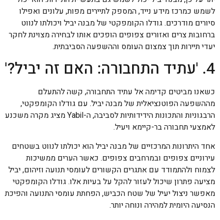
לשמש כמרכז מידע נייד, המספק לתיירים מפות, עלונים ואפילו
סיורים מודרכים. גודלו הקומפקטי של מבנה יביל ויכולתו לנווט
ברחובות צרים ואזורים צפופים הופכים אותו לבחירה מצוינת לחקר
יעדי תיירות תוך צמצום העומס וההשפעה הסביבתית.
4. 'עתיד התחבורה: האם זה יביל?'
כשאנו מביטים קדימה אל עתיד התחבורה, קשה להתעלם
מההשפעה הפוטנציאלית של מבנה יביל. עם גודלו הקומפקטי,
הרבגוניות והתכונות הידידותיות לסביבה, ה-Yabil מציג מקרה משכנע
לאמצעי תחבורה בר-קיימא ויעיל.
אחד היתרונות המרכזיים של מבנה יביל הוא יכולתו לנווט בשטחים
עירוניים צפופים ובמרחבים צפופים. כאשר הערים ממשיכות
לצמוח ולהתמודד עם אתגרים הקשורים לעומסי תנועה וזיהום, יביל
מציעה פתרון שיכול לעזור להקל על בעיות אלו. גודלו הקומפקטי
מאפשר ניצול יעיל של שטח הכביש, הפחתת עומסי התנועה והפיכת
הנסיעה היומית למהירה ונוחה יותר.