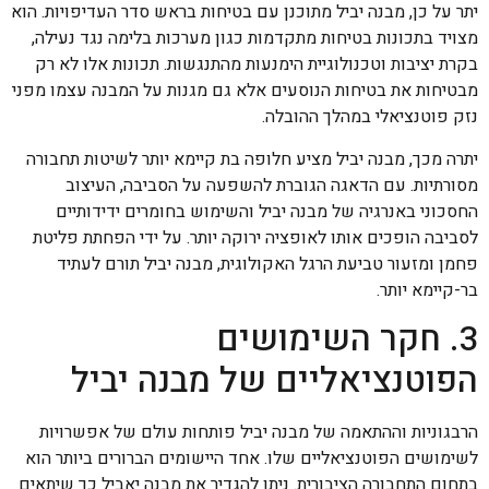
יתר על כן, מבנה יביל מתוכנן עם בטיחות בראש סדר העדיפויות. הוא
מצויד בתכונות בטיחות מתקדמות כגון מערכות בלימה נגד נעילה,
בקרת יציבות וטכנולוגיית הימנעות מהתנגשות. תכונות אלו לא רק
מבטיחות את בטיחות הנוסעים אלא גם מגנות על המבנה עצמו מפני
נזק פוטנציאלי במהלך ההובלה.
יתרה מכך, מבנה יביל מציע חלופה בת קיימא יותר לשיטות תחבורה
מסורתיות. עם הדאגה הגוברת להשפעה על הסביבה, העיצוב
החסכוני באנרגיה של מבנה יביל והשימוש בחומרים ידידותיים
לסביבה הופכים אותו לאופציה ירוקה יותר. על ידי הפחתת פליטת
פחמן ומזעור טביעת הרגל האקולוגית, מבנה יביל תורם לעתיד
בר-קיימא יותר.
3. חקר השימושים
הפוטנציאליים של מבנה יביל
הרבגוניות וההתאמה של מבנה יביל פותחות עולם של אפשרויות
לשימושים הפוטנציאליים שלו. אחד היישומים הברורים ביותר הוא
בתחום התחבורה הציבורית. ניתן להגדיר את מבנה יאביל כך שיתאים