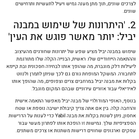
לצרכים שונים, תוך מתן מענה גמיש ויעיל לתעשיות ותרחישים
שונים.
2. 'היתרונות של שימוש במבנה
יביל: יותר מאשר פוגש את העין'
שימוש במבנה יביל מציע שפע של יתרונות שחורגים מהעיצוב
וההתאמה הייחודיים שלו. ראשית, הבנייה הקלה שלו מתורגמת
ליעילות דלק מוגברת, מה שהופך אותו לבחירה חסכונית ובת קיימא
לתחבורה. המשקל המופחת גורם גם לכך שניתן לתמרן ולנווט
בקלות את מבנה יביל במרחבים צרים וצפופים, מה שהופך אותו
לאידיאלי עבור אזורים עירוניים שבהם המקום מוגבל.
בנוסף, האופי המודולרי של מבנה יביל מאפשר התאמה אישית
והרחבה קלה. בין אם אתה צריך קיבולת ישיבה נוספת או שטח
אחסון, ניתן לשנות בקלות את מבנה Yabil כדי לענות על הדרישות
הספציפיות שלך. גמישות זו הופכת אותו לפתרון מעשי עבור
עסקים וארגונים שחווים דרישות משתנות או צרכים משתנים.