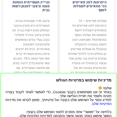
היתרונות למה פאייטים
נגרייה תעשייתית הנותנת
הכי מתאימים לשמלות
מענה עיצובי למגוון נישות
לנשף
בבית
שמלות פאייטים – כל
עיצוב חדרי אמבטיות נגרות
היתרונות למה פאייטים הכי
תעשייתית היא פתרון עיצובי
מתאימים לשמלות לנשף
המספק מגוון נישות בבית. זהו
מחפשת את שמלת הנשף
פתרון עיצוב מודרני פופולרי
המושלמת? האם אתה רוצה
בקרב בעלי בתים המחפשים
לצאת בהצהרה ולהתבלט
אלטרנטיבה לסגנונות
מהקהל? אז שמלות פאייטים
מסורתיים. רבים לא יודעים
הן בהחלט הדרך ללכת! שמלות
עיצוב בתים תעשייתי קיים
נצנצים קיימות כבר שנים, אבל
מאז סוף המאה ה-19. הוא גם
עכשיו הן פופולריות מתמיד.
מאד שימש כדרך ליצור בתים
הם מגיעים במגוון רחב של
עם תחושה תעשייתית. עם
סגנונות, צבעים ועיצובים, כך
זאת, הפופולריות שלו עלתה
שבטוח
מדיניות שימוש בפרטיות הגולש
שלום!
קרא עוד »
קרא עוד »
באתר זה אנו משתמשים בקבצי Cookies, כדי לאפשר לאתר לעבוד בצורה
תקינה ולשפר את חוויית הגלישה שלך.
למידע נוסף על השימוש שלנו בקוקיז ועל פרטיותך, מוזמן לקרוא את מדיניות
הפרטיות שלנו
.
06/09/2022
11/01/2023
בלחיצה על "מאשר" אתה מסכים לתנאי השימוש שלנו בקוקיז.
המשך שימוש באתר מהווה אישור והסכמה למדיניות הפרטיות שלנו.