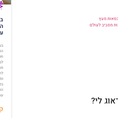
כסאות מעץ
בי
ות מסביב לעולם
הב
עם
בעי
הח
חו
לבי
מת
לתו
ומו
בכ
הו
שה
אוג לי?
קר