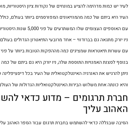
לעיר יש כמות מדהימה להציע במונחים של נקודות ציון היסטוריות, מו
העיר היא ביתם של כמה מהמוזיאונים המפורסמים ביותר בעולם, כולל מ
עם האוספים העצומים שלו המשתרעים על פני 5,000 שנות היסטוריה של אמנות.
ניו יורק מתגאה גם בברודווי – אחד מרובעי התיאטרון הגדולים בעולם
עם עשרות תיאטראות שמציגים כמה מההפקות הטובות ביותר על פני כ
בנוסף לסצנת האמנויות התוססת שלה, ניו יורק היא גם ביתם של כמה מ
ניתן להרגיש את האנרגיה האינטלקטואלית של העיר בכל דיסציפלינה
והיא כונתה אחת משלוש הבירות האינטלקטואליות הגדולות של העולם המערבי על 
חברת תרגומים – מדוע כדאי להש
האהוב עליך
הסיבה שבגללה כדאי להשתמש בחברת תרגום עבור הספר האהוב עלי