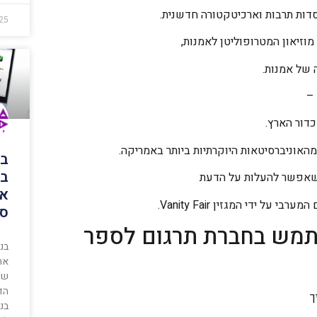
סדות תרבות וארכיטקטורה חדשנית.
25
וזיאון המטרופוליטן לאמנות,
 –
דור הארץ.
האוניברסיטאות היוקרתיות ביותר באמריקה.
בנ
במ
 שאפשר להעלות על הדעת
אי
ידי המגזין Vanity Fair.
סו
תמש בחברת תרגום לספר
בנ
את
שי
הד
ך
בני