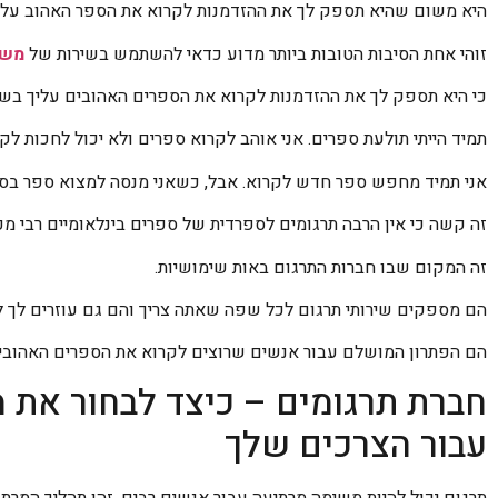
היא משום שהיא תספק לך את ההזדמנות לקרוא את הספר האהוב עליך
זוהי אחת הסיבות הטובות ביותר מדוע כדאי להשתמש בשירות של
משר
כי היא תספק לך את ההזדמנות לקרוא את הספרים האהובים עליך בשפו
תמיד הייתי תולעת ספרים. אני אוהב לקרוא ספרים ולא יכול לחכות ל
אני תמיד מחפש ספר חדש לקרוא. אבל, כשאני מנסה למצוא ספר בספ
זה קשה כי אין הרבה תרגומים לספרדית של ספרים בינלאומיים רבי מכ
זה המקום שבו חברות התרגום באות שימושיות.
הם מספקים שירותי תרגום לכל שפה שאתה צריך והם גם עוזרים לך 
הם הפתרון המושלם עבור אנשים שרוצים לקרוא את הספרים האהובי
חברת תרגומים – כיצד לבחור את 
עבור הצרכים שלך
תרגום יכול להיות משימה מרתיעה עבור אנשים רבים. זהו תהליך המ